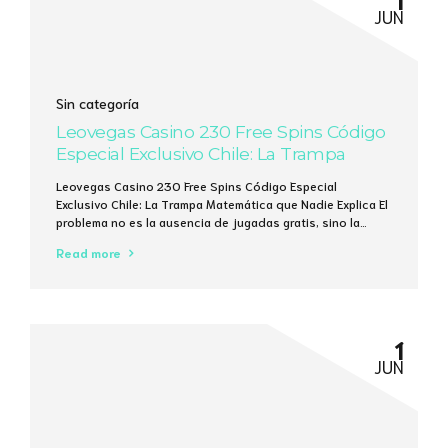
JUN
Sin categoría
Leovegas Casino 230 Free Spins Código
Especial Exclusivo Chile: La Trampa
Matemática que Nadie Explica
Leovegas Casino 230 Free Spins Código Especial
Exclusivo Chile: La Trampa Matemática que Nadie Explica El
problema no es la ausencia de jugadas gratis, sino la
ilusión de que 230 giros pueden cambiar tu saldo en 5
Read more
minutos. Un cálculo rápido: 230 giros a 0,10 € cada uno
generan un máximo de 23 €, y la media...
1
JUN