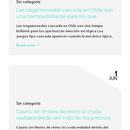
Sin categoría
Las tragamonedas cascada en Chile son
una trampa brillante para los que
buscan emoción sin lógica
Las tragamonedas cascada en Chile son una trampa
brillante para los que buscan emoción sin lógica Los
juegos tipo cascada aparecen cuando la mecánica típica
de “gira y espera” se vuelve intolerable; en 2023, más del
Read more
37 % de los usuarios de Bet365 en Santiago probaron al
menos una vez una variante con caída de símbolos....
1
JUN
Sin categoría
Casino sin límites de retiro: la cruda
realidad detrás del mito de los premios
interminables
Casino sin límites de retiro: la cruda realidad detrás del