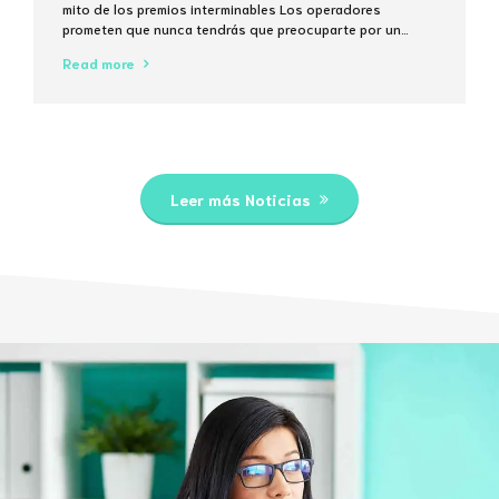
mito de los premios interminables Los operadores
prometen que nunca tendrás que preocuparte por un
techo de extracción, pero la matemática del 5% de
Read more
comisión en cada transacción muestra que el “sin límites”
suele ser solo una frase de marketing. ¿Qué significa
realmente “sin límites...
Leer más Noticias