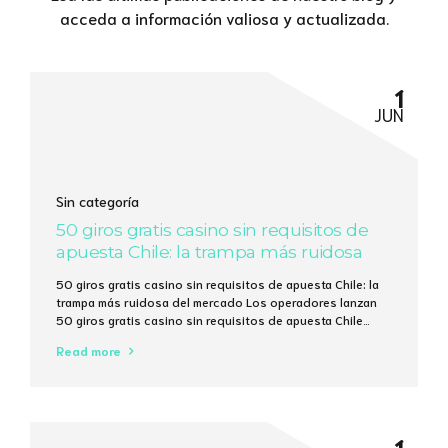
acceda a información valiosa y actualizada.
1
JUN
Sin categoría
50 giros gratis casino sin requisitos de
apuesta Chile: la trampa más ruidosa
del mercado
50 giros gratis casino sin requisitos de apuesta Chile: la
trampa más ruidosa del mercado Los operadores lanzan
50 giros gratis casino sin requisitos de apuesta Chile
como si fueran caramelos en una feria, pero la cuenta
Read more
matemática revela que la mayoría de los jugadores
recupera menos del 15 % de lo que invierten en tiempo...
1