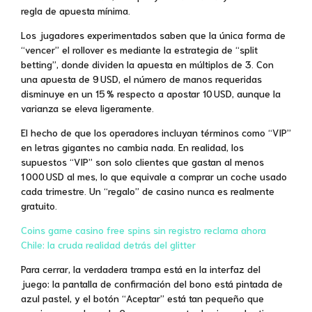
regla de apuesta mínima.
Los jugadores experimentados saben que la única forma de
“vencer” el rollover es mediante la estrategia de “split
betting”, donde dividen la apuesta en múltiplos de 3. Con
una apuesta de 9 USD, el número de manos requeridas
disminuye en un 15 % respecto a apostar 10 USD, aunque la
varianza se eleva ligeramente.
El hecho de que los operadores incluyan términos como “VIP”
en letras gigantes no cambia nada. En realidad, los
supuestos “VIP” son solo clientes que gastan al menos
1 000 USD al mes, lo que equivale a comprar un coche usado
cada trimestre. Un “regalo” de casino nunca es realmente
gratuito.
Coins game casino free spins sin registro reclama ahora
Chile: la cruda realidad detrás del glitter
Para cerrar, la verdadera trampa está en la interfaz del
juego: la pantalla de confirmación del bono está pintada de
azul pastel, y el botón “Aceptar” está tan pequeño que